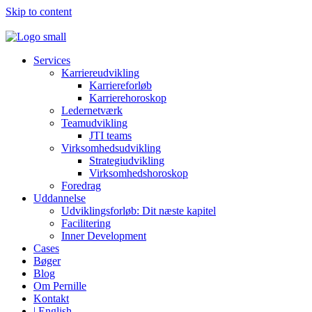
Skip to content
Services
Karriereudvikling
Karriereforløb
Karrierehoroskop
Ledernetværk
Teamudvikling
JTI teams
Virksomhedsudvikling
Strategiudvikling
Virksomhedshoroskop
Foredrag
Uddannelse
Udviklingsforløb: Dit næste kapitel
Facilitering
Inner Development
Cases
Bøger
Blog
Om Pernille
Kontakt
| English