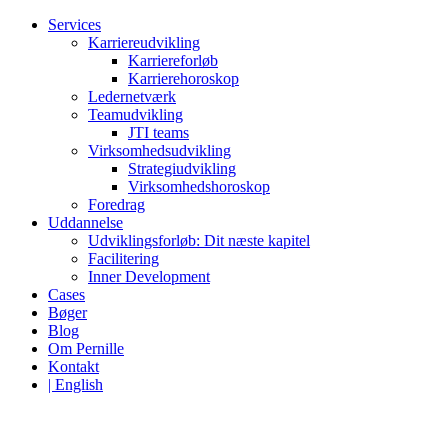
Services
Karriereudvikling
Karriereforløb
Karrierehoroskop
Ledernetværk
Teamudvikling
JTI teams
Virksomhedsudvikling
Strategiudvikling
Virksomhedshoroskop
Foredrag
Uddannelse
Udviklingsforløb: Dit næste kapitel
Facilitering
Inner Development
Cases
Bøger
Blog
Om Pernille
Kontakt
| English