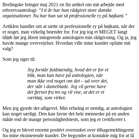
Berlingske bringer maj 2021 en fin artikel om mit arbejde med
erhvervsastrologi:
“I ti år har hun rådgivet store danske
organisationer. Nu har hun sat sit professionelle ry på højkant.”
Artiklen handler om at sætte sit professionelle ry på højkant, når der
er noget, man virkelig brænder for. For jeg tog et MEGET langt
tilløb før jeg åbent integrerede astrologien min rådgivning. Og ja, jeg
havde mange overvejelser. Hvordan ville mine kunder opfatte mit
valg?
Som jeg siger til:
Jeg forstår fuldstændig, hvad det er for et
blik, man kan have på astrologien, når
man ikke ved noget om det – ud over det,
der står i dameblade. Jeg vil gerne have
det fjernet fra tro og vil vise, at det er et
værktøj, som virker.
Men jeg gjorde det alligevel. Min erfaring er nemlig, at astrologien
kan noget særligt. Den kan favne det hele menneske på en anden
måde end de mange personlighedstests, som jeg er certificeret i.
Og jeg er blevet enormt positivt overrasket over tilbagemeldingerne
fra mine eksisterende kunder. De begynder at kontakte mig for at få